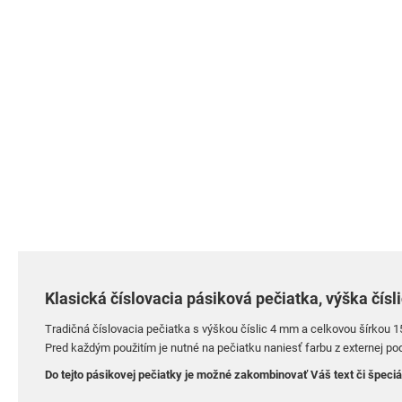
Preskočiť
na
začiatok
galérie
obrázkov
Klasická číslovacia pásiková pečiatka, výška čísl
Tradičná číslovacia pečiatka s výškou číslic 4 mm a celkovou šírkou 
Pred každým použitím je nutné
na pečiatku
naniesť farbu z externej po
Do tejto pásikovej pečiatky je možné zakombinovať Váš text či špeciá