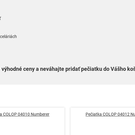
ť
celáriách
 výhodné ceny a neváhajte pridať pečiatku do Vášho koš
ka COLOP 04010 Numberer
Pečiatka COLOP 04012 N