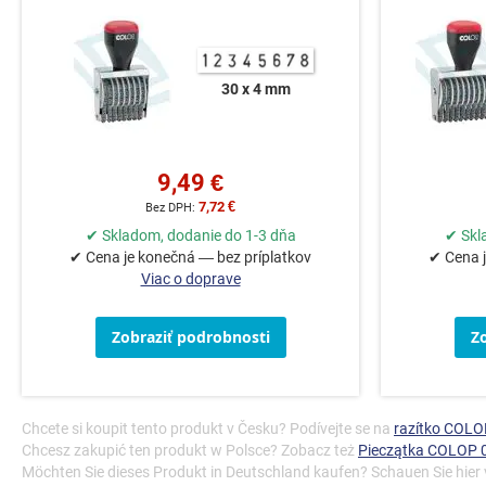
30 x 4 mm
9,49 €
7,72 €
✔ Skladom, dodanie do 1-3 dňa
✔ Skl
✔ Cena je konečná — bez príplatkov
✔ Cena j
Viac o doprave
Zobraziť podrobnosti
Z
Chcete si koupit tento produkt v Česku? Podívejte se na
razítko COL
Chcesz zakupić ten produkt w Polsce? Zobacz też
Pieczątka COLOP 
Möchten Sie dieses Produkt in Deutschland kaufen? Schauen Sie hier