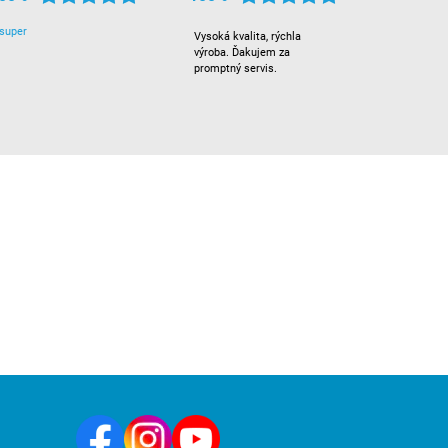
super
Vysoká kvalita, rýchla
výroba. Ďakujem za
promptný servis.