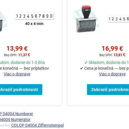
40 x 4 mm
13,99 €
16,99 €
11,37 €
13,81 €
adom, dodanie do 1-3 dňa
✔ Skladom, dodanie do 1
e konečná — bez príplatkov
✔ Cena je konečná — bez p
Viac o doprave
Viac o doprave
obraziť podrobnosti
Zobraziť podrobnos
OP 04004 Numberer
04004 Numerator
 vorbei
COLOP 04004 Ziffernstempel