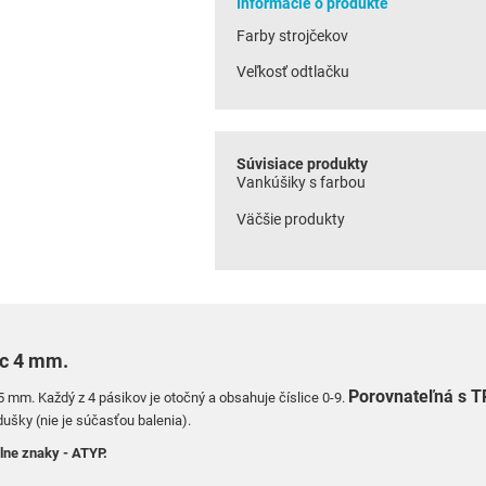
Informácie o produkte
Farby strojčekov
Veľkosť odtlačku
Súvisiace produkty
Vankúšiky s farbou
Väčšie produkty
ic 4 mm.
Porovnateľná s 
15 mm.
Každý z 4 pásikov je otočný a obsahuje číslice 0-9.
dušky (nie je súčasťou balenia).
lne znaky - ATYP.