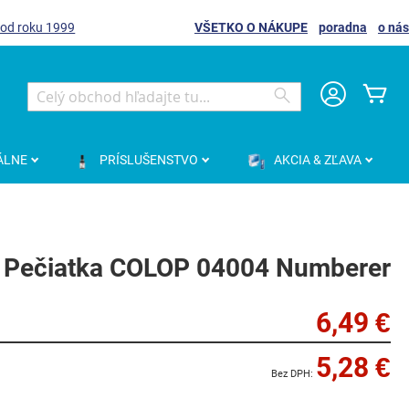
 od roku 1999
VŠETKO O NÁKUPE
poradna
o nás
Môj
Search
Search
ÁLNE
PRÍSLUŠENSTVO
AKCIA & ZĽAVA
Pečiatka COLOP 04004 Numberer
6,49 €
5,28 €