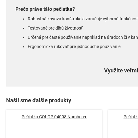
Prečo práve táto pečiatka?
R
obustná kovová konštrukcia zaručuje výbornú funkčnos
Testované pre dlhú životnosť
Určená pre časté používanie napríklad na úradoch či v kan
Ergonomická rukoväť pre jednoduché používanie
Využite veľmi
Našli sme ďalšie produkty
Pečiatka COLOP 04008 Numberer
Pečiat