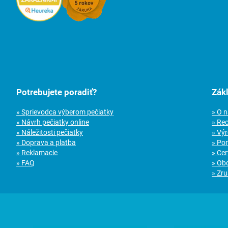
Potrebujete poradiť?
Zák
» Sprievodca výberom pečiatky
» O 
» Návrh pečiatky online
» Re
» Náležitosti pečiatky
» Vý
» Doprava a platba
» Po
» Reklamacie
» Cer
» FAQ
» Ob
» Zru