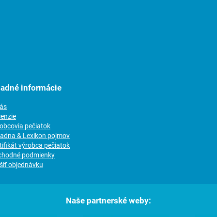
ladné informácie
nás
cenzie
robcovia pečiatok
radna & Lexikon pojmov
tifikát výrobca pečiatok
chodné podmienky
šiť objednávku
Naše partnerské weby: