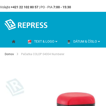
Volajte
+421 22 102 80 57
| PO - PIA
7:00 - 15:30
Skip
to
Content
TEXT & LOGO
DÁTUM & ČÍSLO
Domov
Pečiatka COLOP 04004 Numberer
Preskočiť
na
koniec
galérie
obrázkov