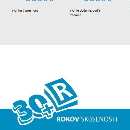
+
rýchlosť, presnosť
rýchle dodanie, podľa
zadania