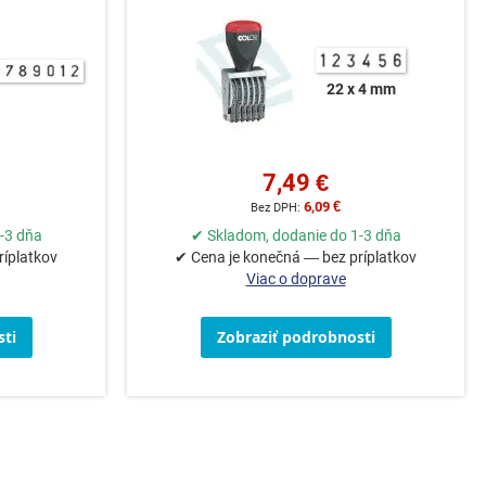
22 x 4 mm
7,49 €
6,09 €
-3 dňa
✔ Skladom, dodanie do 1-3 dňa
ríplatkov
✔ Cena je konečná — bez príplatkov
Viac o doprave
ti
Zobraziť podrobnosti