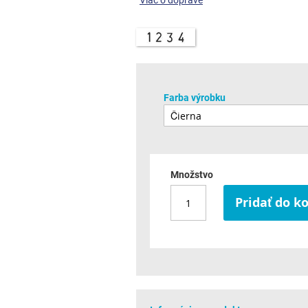
Viac o doprave
Farba výrobku
Množstvo
Pridať do k