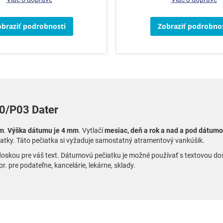
obraziť podrobnosti
Zobraziť podrobnos
0/P03 Dater
mm
.
Výška dátumu je 4 mm
. Vytlačí
mesiac, deň a rok a nad a pod dátumo
atky. Táto pečiatka si vyžaduje samostatný atramentový vankúšik.
u pre váš text. Dátumovú pečiatku je možné používať s textovou doštič
 pre podateľne, kancelárie, lekárne, sklady.