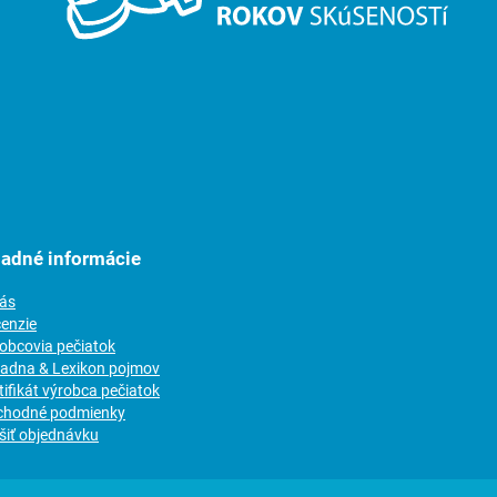
ladné informácie
nás
cenzie
robcovia pečiatok
radna & Lexikon pojmov
tifikát výrobca pečiatok
chodné podmienky
šiť objednávku