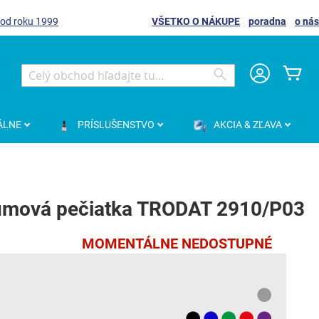
 od roku 1999
VŠETKO O NÁKUPE
poradna
o nás
Môj
Search
Search
ÁLNE
PRÍSLUŠENSTVO
AKCIA & ZĽAVA
umová pečiatka TRODAT 2910/P03
MOMENTÁLNE NEDOSTUPNÉ