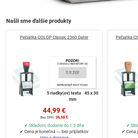
Preskočiť
na
Našli sme ďalšie produkty
začiatok
galérie
Pečiatka COLOP Classic 2360 Dater
Pečiatka C
obrázkov
5 riadky(ov) textu
45 x 30
mm
44,99 €
36,58 €
✔ Skladom, dodanie do 1-3 dňa
✔ Skl
✔ Cena je konečná — bez príplatkov
✔ Cena j
Viac o doprave