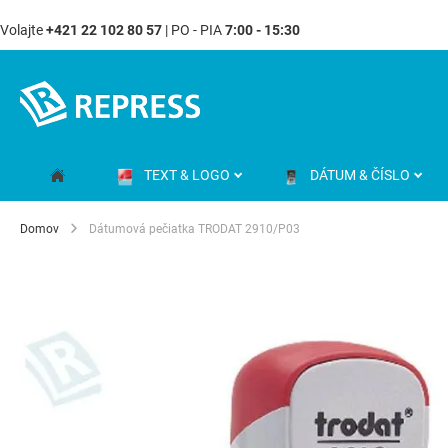
Volajte
+421 22 102 80 57
| PO - PIA
7:00 - 15:30
Skip
to
Content
TEXT & LOGO
DÁTUM & ČÍSLO
Domov
Dátumová pečiatka TRODAT 2910/P03
Preskočiť
na
koniec
galérie
obrázkov