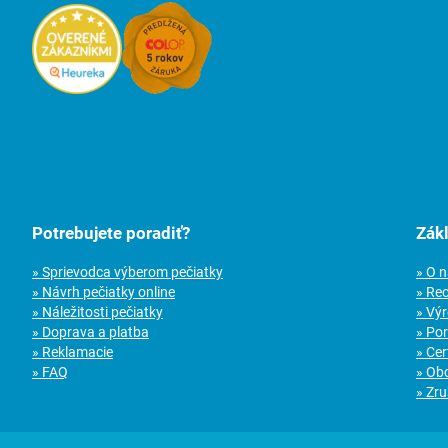
Potrebujete poradiť?
Zák
» Sprievodca výberom pečiatky
» O 
» Návrh pečiatky online
» Re
» Náležitosti pečiatky
» Vý
» Doprava a platba
» Po
» Reklamacie
» Cer
» FAQ
» Ob
» Zru