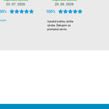
23. 07. 2026
20. 06. 2026
00%
100%
super
Vysoká kvalita, rýchla
výroba. Ďakujem za
promptný servis.