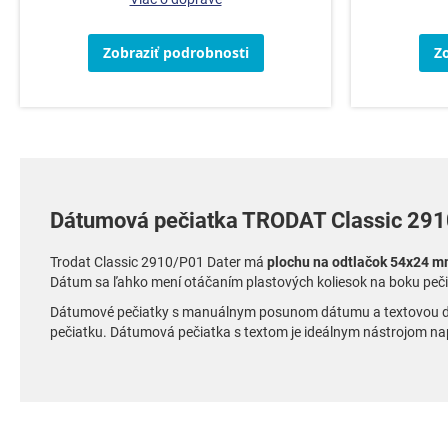
Zobraziť podrobnosti
Z
Dátumová pečiatka TRODAT Classic 291
Trodat Classic 2910/P01 Dater má
plochu na odtlačok 54x24 
Dátum sa ľahko mení otáčaním plastových koliesok na boku peči
Dátumové pečiatky s manuálnym posunom dátumu a textovou dosko
pečiatku. Dátumová pečiatka s textom je ideálnym nástrojom napr.