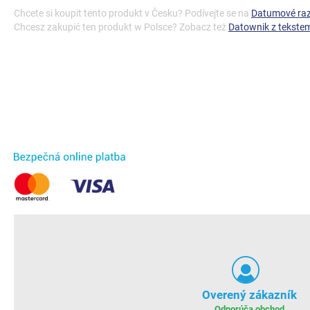
Chcete si koupit tento produkt v Česku? Podívejte se na
Datumové raz
Chcesz zakupić ten produkt w Polsce? Zobacz też
Datownik z tekst
Overený zákazník
Odporúča obchod