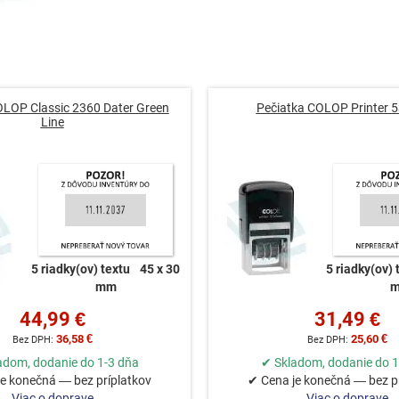
OLOP Classic 2360 Dater Green
Pečiatka COLOP Printer 5
Line
5 riadky(ov) textu
45 x 30
5 riadky(ov) 
mm
44,99 €
31,49 €
36,58 €
25,60 €
adom, dodanie do 1-3 dňa
✔ Skladom, dodanie do 1
e konečná — bez príplatkov
✔ Cena je konečná — bez p
Viac o doprave
Viac o doprave