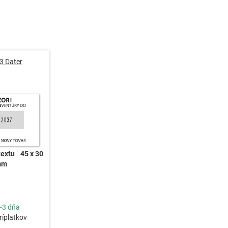
3 Dater
textu
45 x 30
mm
-3 dňa
ríplatkov