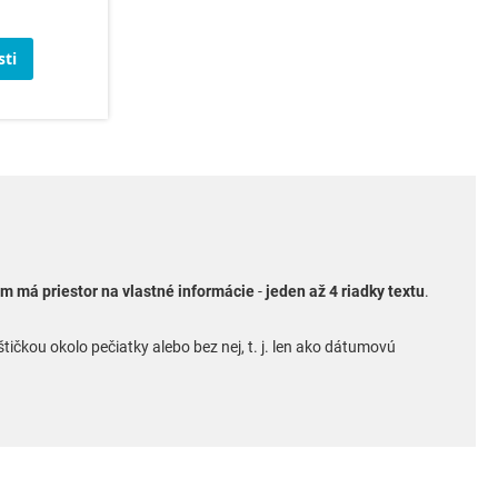
ti
m má priestor na vlastné informácie
-
jeden až 4 riadky textu
.
kou okolo pečiatky alebo bez nej, t. j. len ako dátumovú