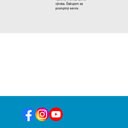
výroba. Ďakujem za
promptný servis.