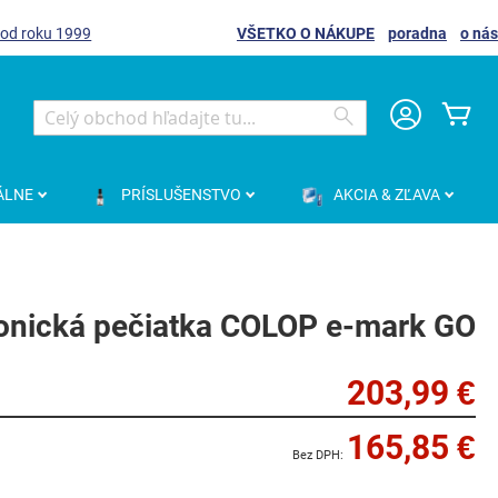
 od roku 1999
VŠETKO O NÁKUPE
poradna
o nás
Môj
Search
Search
ÁLNE
PRÍSLUŠENSTVO
AKCIA & ZĽAVA
ronická pečiatka COLOP e-mark GO
203,99 €
165,85 €