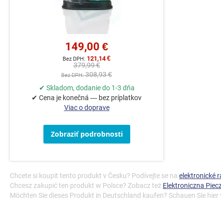
149,00 €
121,14 €
379,99 €
308,93 €
✔ Skladom, dodanie do 1-3 dňa
✔ Cena je konečná — bez príplatkov
Viac o doprave
Zobraziť podrobnosti
Chcete si koupit tento produkt v Česku? Podívejte se na
elektronické
Chcesz zakupić ten produkt w Polsce? Zobacz też
Elektroniczna Pie
Möchten Sie dieses Produkt in Deutschland kaufen? Schauen Sie hier