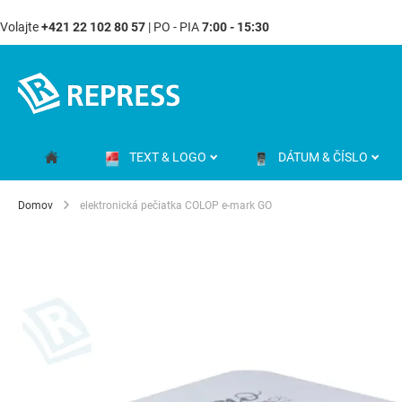
Volajte
+421 22 102 80 57
| PO - PIA
7:00 - 15:30
Skip
to
Content
TEXT & LOGO
DÁTUM & ČÍSLO
Domov
elektronická pečiatka COLOP e-mark GO
Preskočiť
na
koniec
galérie
obrázkov