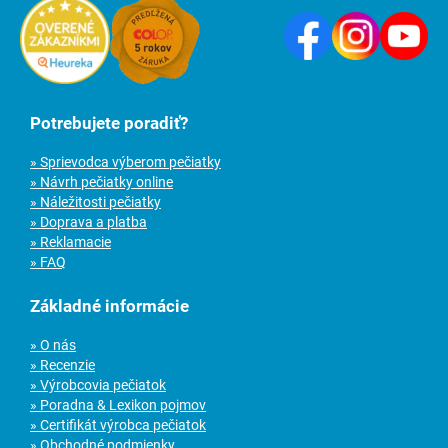
Potrebujete poradiť?
» Sprievodca výberom pečiatky
» Návrh pečiatky online
» Náležitosti pečiatky
» Doprava a platba
» Reklamacie
» FAQ
Základné informácie
» O nás
» Recenzie
» Výrobcovia pečiatok
» Poradna & Lexikon pojmov
» Certifikát výrobca pečiatok
» Obchodné podmienky