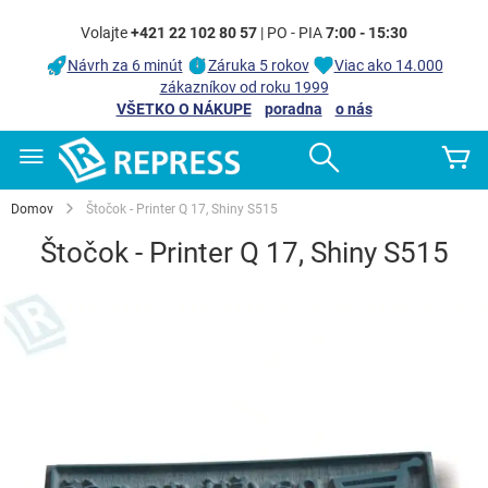
Volajte
+421 22 102 80 57
| PO - PIA
7:00 - 15:30
Návrh za 6 minút
Záruka 5 rokov
Viac ako 14.000
zákazníkov od roku 1999
VŠETKO O NÁKUPE
poradna
o nás
Skip
Search
Mô
to
Content
Domov
Štočok - Printer Q 17, Shiny S515
Štočok - Printer Q 17, Shiny S515
Preskočiť
na
koniec
galérie
obrázkov