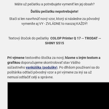
Máte už pečiatku a potrebujete vymeniť len jej obsah?
Ďalšiu pečiatku nepotrebujete!
Stačí si len navrhnúť nový vzor, ktorý si následne za pôvodný
vymeníte aj VY - ZVLÁDNE to naozaj KAŽDÝ!
Textový štočok do pečiatky
COLOP Printer Q 17 -- TRODAT --
SHINY S515
Pri výmene
textového štočka za nový,
hlavne s iným textom a
grafikou
doporučujeme skontrolovať stav Vášho
súčastneho
vankúšika (podušky)
. Po dlhšom používaní sa do
poštárika odtlačí pôvodný vzor a pri výmene za iný sa už
nemusí odtlačiť celý a správne.