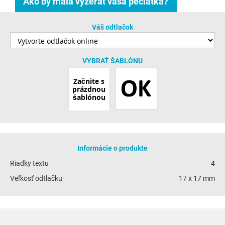
Ako by mala vyzerať vaša pečiatka?
Váš odtlačok
VYBRAŤ ŠABLÓNU
Začnite s
prázdnou
šablónou
Informácie o produkte
Riadky textu
4
Veľkosť odtlačku
17 x 17 mm