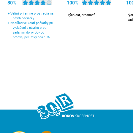
80%
100%
10
+
Veľmi prijemne prostredia na
rýchlosť, presnosť
rýc
návrh pečiatky
zad
+
Nesúlad veľkostí pečiatky pri
vytlačení z návrhu pred
zadaním do výroby od
hotovej pečiatky cca 10%.