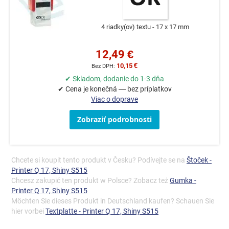
4 riadky(ov) textu
17 x 17 mm
12,49 €
10,15 €
✔ Skladom, dodanie do 1-3 dňa
✔ Cena je konečná — bez príplatkov
Viac o doprave
Zobraziť podrobnosti
Chcete si koupit tento produkt v Česku? Podívejte se na
Štoček -
Printer Q 17, Shiny S515
Chcesz zakupić ten produkt w Polsce? Zobacz też
Gumka -
Printer Q 17, Shiny S515
Möchten Sie dieses Produkt in Deutschland kaufen? Schauen Sie
hier vorbei
Textplatte - Printer Q 17, Shiny S515