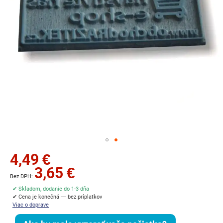
Preskočiť
4,49 €
na
3,65 €
začiatok
galérie
✔ Skladom, dodanie do 1-3 dňa
obrázkov
✔ Cena je konečná — bez príplatkov
Viac o doprave