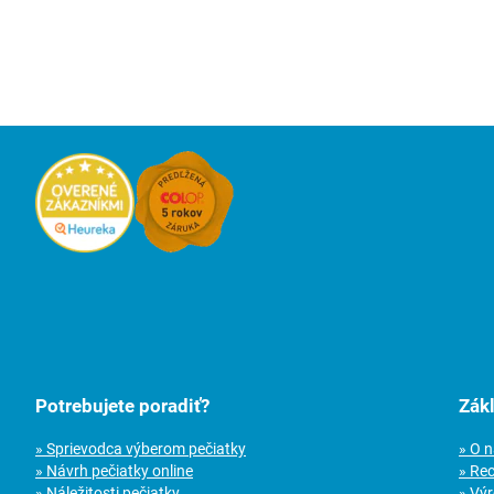
Potrebujete poradiť?
Zák
» Sprievodca výberom pečiatky
» O 
» Návrh pečiatky online
» Re
» Náležitosti pečiatky
» Vý