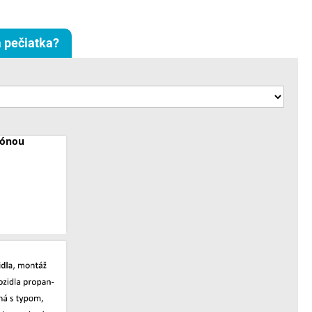
 pečiatka?
lónou