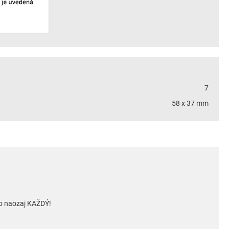
7
58 x 37 mm
to naozaj KAŽDÝ!