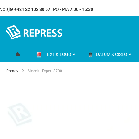
Volajte
+421 22 102 80 57
| PO - PIA
7:00 - 15:30
Skip
to
Content
TEXT & LOGO
DÁTUM & ČÍSLO
Domov
Štočok - Expert 3700
Preskočiť
na
koniec
galérie
obrázkov