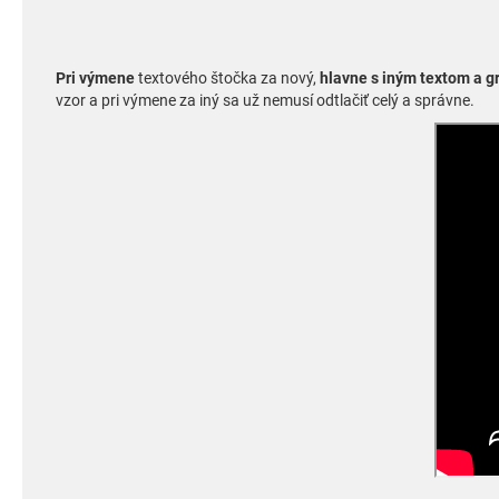
Pri výmene
textového štočka za nový,
hlavne s iným textom a g
vzor a pri výmene za iný sa už nemusí odtlačiť celý a správne.