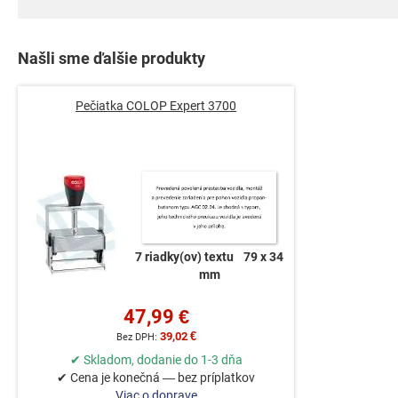
Našli sme ďalšie produkty
Pečiatka COLOP Expert 3700
7 riadky(ov) textu
79 x 34
mm
47,99 €
39,02 €
✔ Skladom, dodanie do 1-3 dňa
✔ Cena je konečná — bez príplatkov
Viac o doprave