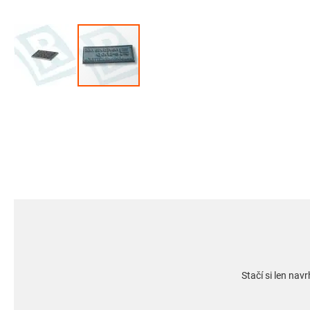
Preskočiť
na
začiatok
galérie
obrázkov
Stačí si len na