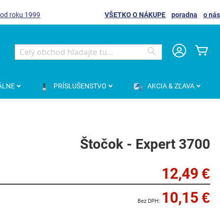
 od roku 1999
VŠETKO O NÁKUPE
poradna
o nás
Môj
Search
Search
ÁLNE
PRÍSLUŠENSTVO
AKCIA & ZĽAVA
Štočok - Expert 3700
12,49 €
10,15 €