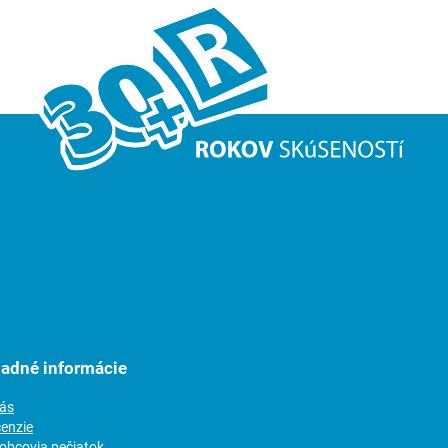
ladné informácie
nás
cenzie
robcovia pečiatok