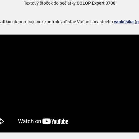
Textový štočok do pečiatky
COLOP Expert 3700
rafikou
doporučujeme skontrolovať stav Vášho súčastneho
vankúšika (