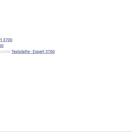
rt 3700
00
 vorbei
Textplatte - Expert 3700