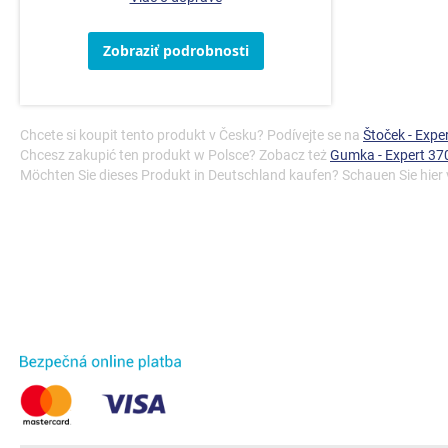
Zobraziť podrobnosti
Chcete si koupit tento produkt v Česku? Podívejte se na
Štoček - Expe
Chcesz zakupić ten produkt w Polsce? Zobacz też
Gumka - Expert 37
Möchten Sie dieses Produkt in Deutschland kaufen? Schauen Sie hier