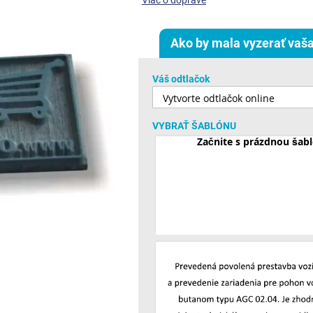
Viac o doprave
Ako by mala vyzerať vaša
Váš odtlačok
VYBRAŤ ŠABLÓNU
Začnite s prázdnou šab