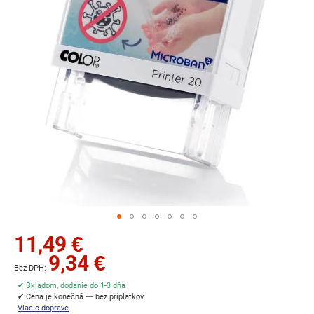
Preskočiť
11,49 €
na
9,34 €
začiatok
galérie
✔ Skladom, dodanie do 1-3 dňa
obrázkov
✔ Cena je konečná — bez príplatkov
Viac o doprave