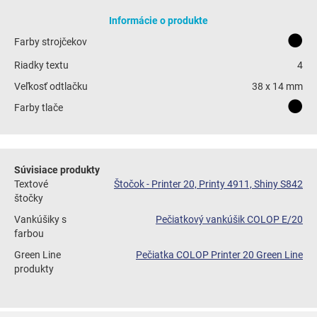
Informácie o produkte
Farby strojčekov
Riadky textu
4
Veľkosť odtlačku
38 x 14 mm
Farby tlače
Súvisiace produkty
Textové
Štočok - Printer 20, Printy 4911, Shiny S842
štočky
Vankúšiky s
Pečiatkový vankúšik COLOP E/20
farbou
Green Line
Pečiatka COLOP Printer 20 Green Line
produkty