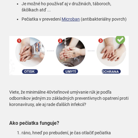
Je možné ho používať aj v družinách, táboroch,
škôlkach atď ...
Pečiatka v prevedení
Microban
(antibakteriálny povrch)
Viete, že minimálne 40vteřinové umývanie rúk je podľa
odborníkov jedným zo základných preventívnych opatrení proti
koronavírusy, ale aj rade ďalších infekcií?
Ako pečiatka funguje?
ráno, hneď po prebudení, je čas otlačiť pečiatka