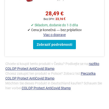
28,49 €
23,16 €
✔ Skladom, dodanie do 1-3 dňa
✔ Cena je konečná — bez príplatkov
Viac o doprave
Zobraziť podrobnosti
Chcete si koupit tento produkt v Česku? Podívejte se na
razítko
COLOP Protect AntiCovid Stamp
Chcesz zakupić ten produkt w Polsce? Zobacz też
Pieczątka
COLOP Protect AntiCovid Stamp
Möchten Sie dieses Produkt in Deutschland kaufen? Schauen Sie
hier vorbei
COLOP Protect AntiCovid Stamp