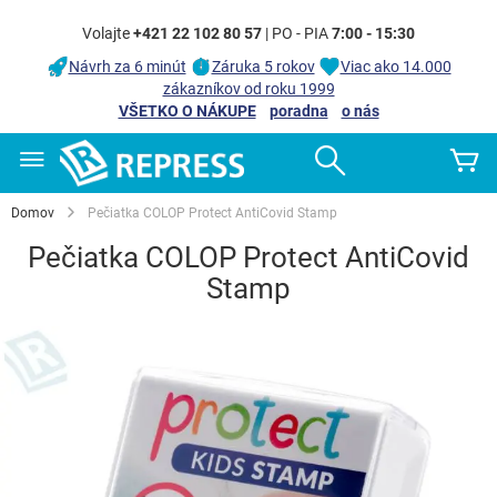
Volajte
+421 22 102 80 57
| PO - PIA
7:00 - 15:30
Návrh za 6 minút
Záruka 5 rokov
Viac ako 14.000
zákazníkov od roku 1999
VŠETKO O NÁKUPE
poradna
o nás
Skip
Search
Mô
to
Content
Domov
Pečiatka COLOP Protect AntiCovid Stamp
Pečiatka COLOP Protect AntiCovid
Stamp
Preskočiť
na
koniec
galérie
obrázkov