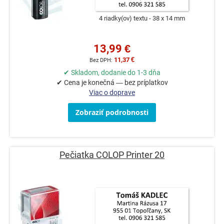
4 riadky(ov) textu
38 x 14 mm
13,99 €
11,37 €
✔ Skladom, dodanie do 1-3 dňa
✔ Cena je konečná — bez príplatkov
Viac o doprave
Zobraziť podrobnosti
Pečiatka COLOP Printer 20